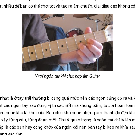
ất nhiều để bạn có thể chơi tốt và tạo ra âm chuẩn, giai điệu đẹp không c
Vị trí ngón tay khi chơi hợp âm Guitar
 nhất là ở tay trái thường bị căng quá mức nên các ngón cứng đơ ra v
ặt các ngón tay vào đúng vị trí các nốt mà không bấm, tức là hoàn toà
nên nghe khá là khó chịu. Bạn chịu khó nghe những âm thanh đó đến khi
vậy từng câu, từng đoạn một. Chú ý quan trọng là ngón cái chỉ tỳ lên 
p là các bạn hay cong khớp của ngón cái nên bàn tay bị kéo ra khía s
hàng vào cần.