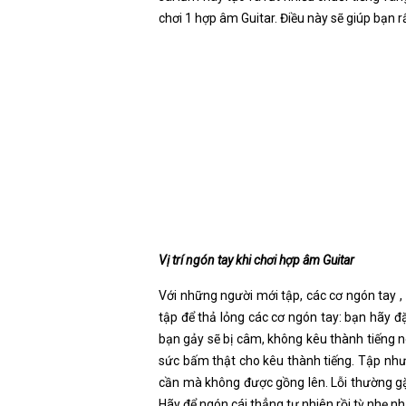
chơi 1 hợp âm Guitar. Điều này sẽ giúp bạn r
Vị trí ngón tay khi chơi hợp âm Guitar
Với những người mới tập, các cơ ngón tay ,
tập để thả lỏng các cơ ngón tay: bạn hãy đ
bạn gảy sẽ bị câm, không kêu thành tiếng 
sức bấm thật cho kêu thành tiếng. Tập như 
cần mà không được gồng lên. Lỗi thường gặ
Hãy để ngón cái thẳng tự nhiên rồi tỳ nhẹ n