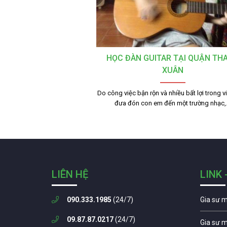
HỌC ĐÀN GUITAR TẠI QUẬN TH
XUÂN
Do công việc bận rộn và nhiều bất lợi trong v
đưa đón con em đến một trường nhạc
LIÊN HỆ
LINK 
090.333.1985
(24/7)
Gia sư 
09.87.87.0217
(24/7)
Gia sư 