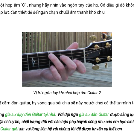
ột hợp âm ‘C’ , nhưng hãy nhìn vào ngón tay của họ. Có điều gì đó kh
áp lực cần thiết để để ngăn chặn chuỗi âm thanh khó chịu.
Vị trí ngón tay khi chơi hợp âm Guitar 2
thế cầm đàn guitar, hy vọng qua bài chia sẽ này người chơi có thể tự mình 
ứng
gia sư dạy đàn Guitar tại nhà
. Với đội ngũ
gia sư đàn Guitar
được sàng lọc
a chỉ uy tín, chất lượng đối với các bậc phụ huynh cũng như các em học si
Guitar giỏi
xin vui lòng liên hệ với chúng tôi để được tư vấn cụ thể hơn