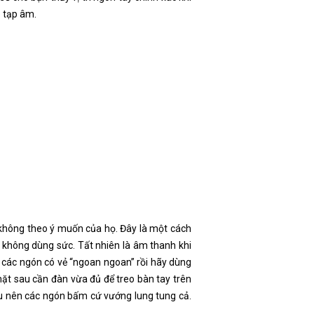
ó tạp âm.
à không theo ý muốn của họ. Đây là một cách
n không dùng sức. Tất nhiên là âm thanh khi
 các ngón có vẻ “ngoan ngoan” rồi hãy dùng
mặt sau cần đàn vừa đủ để treo bàn tay trên
au nên các ngón bấm cứ vướng lung tung cả.