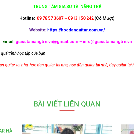
TRUNG TÂM GIA SƯ TÀI NĂNG TRẺ
Hotline:
09 78 57 3607 – 0913 150 242
(Cô Mượt)
Website:
https://hocdanguitar.com.vn/
Email:
giasutainangtre.vn@gmail.com – info@giasutainangtre.vn
 quá trình học tập của bạn
an guitar tai nha
,
hoc dan guitar tai nha
,
học đàn guitar tại nhà
,
day guitar tai
BÀI VIẾT LIÊN QUAN
AR HÀ