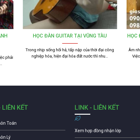
ANH
HỌC ĐÀN GUITAR TẠI VŨNG TÀU
HỌC 
Trong nhịp sống hối hả, tấp nập của thời đại công
Âm nhạ
nghiệp hóa, hiện đại hóa đất nước thì nhu…
Việ
iệc phải
,…
- LIÊN KẾT
LINK - LIÊN KẾT
môn Toán
Xem hợp đồng nhận lớp
môn Lý