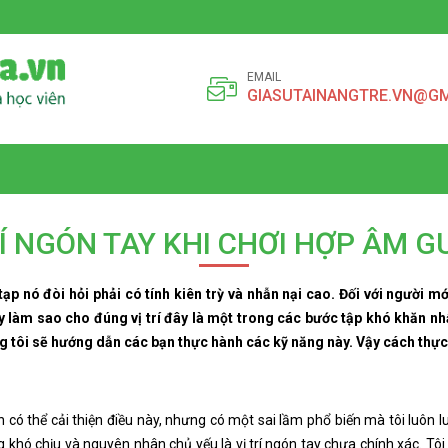
EMAIL
GIASUTAINANGTRE.VN@G
RÍ NGÓN TAY KHI CHƠI HỢP ÂM G
 nó đòi hỏi phải có tính kiên trỳ và nhẫn nại cao. Đối với người mới
y làm sao cho đúng vị trí đây là một trong các bước tập khó khăn nh
ng tôi sẽ hướng dẫn các bạn thực hành các kỹ năng này. Vậy cách thực
h có thể cải thiện điều này, nhưng có một sai lầm phổ biến mà tôi luôn
g khó chịu và nguyên nhân chủ yếu là vị trí ngón tay chưa chính xác. Tôi 