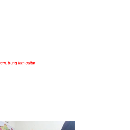
 hcm
,
trung tam guitar