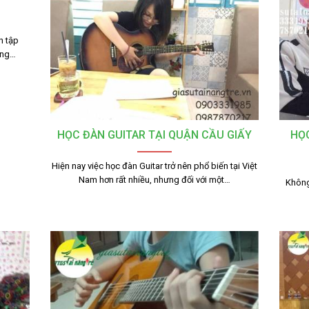
n tập
ớng…
HỌC ĐÀN GUITAR TẠI QUẬN CẦU GIẤY
HỌC
Hiện nay việc học đàn Guitar trở nên phổ biến tại Việt
Nam hơn rất nhiều, nhưng đối với một…
Không