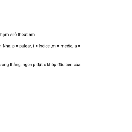
hạm vi lỗ thoát âm.
n Nha: p = pulgar, i = índice ,m = medio, a =
ường thẳng, ngón p đặt ở khớp đầu tiên của