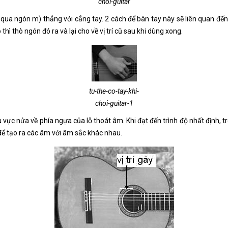
choi-guitar
 qua ngón m) thẳng với cẳng tay. 2 cách để bàn tay này sẽ liên quan đ
hì thò ngón đó ra và lại cho về vị trí cũ sau khi dùng xong.
tu-the-co-tay-khi-
choi-guitar-1
u vực nửa về phía ngựa của lỗ thoát âm. Khi đạt đến trình độ nhất định, tr
để tạo ra các âm với âm sắc khác nhau.