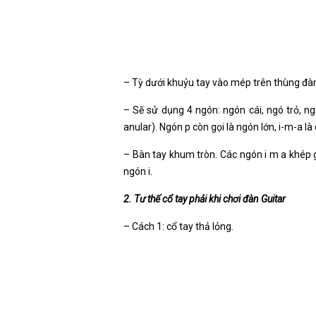
– Tỳ dưới khuỷu tay vào mép trên thùng đàn
– Sẽ sử dụng 4 ngón: ngón cái, ngó trỏ, ngó 
anular). Ngón p còn gọi là ngón lớn, i-m-a l
– Bàn tay khum tròn. Các ngón i m a khép 
ngón i.
2. Tư thế cổ tay phải khi chơi đàn Guitar
– Cách 1: cổ tay thả lỏng.