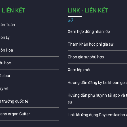
- LIÊN KẾT
LINK - LIÊN KẾT
môn Toán
Xem hợp đồng nhận lớp
môn Lý
Tham khảo học phí gia sư
môn Hóa
Chọn gia sư phù hợp
iểu học
Xem lớp mới
áo bài
Hướng dẫn đăng ký tài khoản gia
ạy vẽ
Hướng dẫn phụ huynh tải app và t
s trường quốc tế
sư
iano organ Guitar
Link tải ứng dụng Daykemtainha.