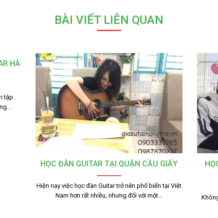
BÀI VIẾT LIÊN QUAN
AR HÀ
n tập
ớng…
HỌC ĐÀN GUITAR TẠI QUẬN CẦU GIẤY
HỌC
Hiện nay việc học đàn Guitar trở nên phổ biến tại Việt
Nam hơn rất nhiều, nhưng đối với một…
Không