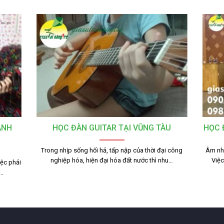
ANH
HỌC ĐÀN GUITAR TẠI VŨNG TÀU
HỌC 
Trong nhịp sống hối hả, tấp nập của thời đại công
Âm nhạ
nghiệp hóa, hiện đại hóa đất nước thì nhu…
Việ
iệc phải
,…