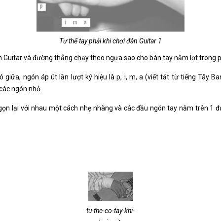
Tư thế tay phải khi chơi đàn Guitar 1
 Guitar và đường thẳng chạy theo ngựa sao cho bàn tay nằm lọt trong p
giữa, ngón áp út lần lượt ký hiệu là p, i, m, a (viết tắt từ tiếng Tây Ba
à các ngón nhỏ.
gọn lại với nhau một cách nhẹ nhàng và các đầu ngón tay nằm trên 1 đ
tu-the-co-tay-khi-