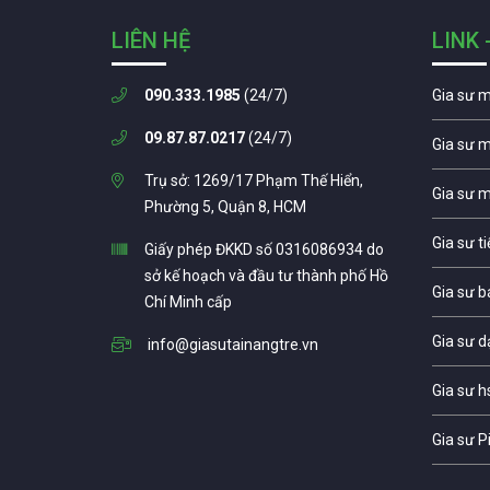
LIÊN HỆ
LINK 
090.333.1985
(24/7)
Gia sư 
09.87.87.0217
(24/7)
Gia sư 
Trụ sở: 1269/17 Phạm Thế Hiển,
Gia sư 
Phường 5, Quận 8, HCM
Gia sư t
Giấy phép ĐKKD số 0316086934 do
sở kế hoạch và đầu tư thành phố Hồ
Gia sư b
Chí Minh cấp
Gia sư d
info@giasutainangtre.vn
Gia sư h
Gia sư P