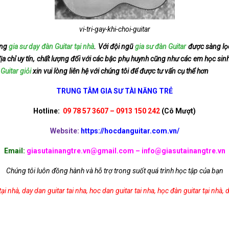
vi-tri-gay-khi-choi-guitar
ứng
gia sư dạy đàn Guitar tại nhà
. Với đội ngũ
gia sư đàn Guitar
được sàng lọc
a chỉ uy tín, chất lượng đối với các bậc phụ huynh cũng như các em học si
Guitar giỏi
xin vui lòng liên hệ với chúng tôi để được tư vấn cụ thể hơn
TRUNG TÂM GIA SƯ TÀI NĂNG TRẺ
Hotline:
09 78 57 3607 – 0913 150 242
(Cô Mượt)
Website:
https://hocdanguitar.com.vn/
Email:
giasutainangtre.vn@gmail.com – info@giasutainangtre.vn
Chúng tôi luôn đồng hành và hỗ trợ trong suốt quá trình học tập của bạn
tại nhà
,
day dan guitar tai nha
,
hoc dan guitar tai nha
,
học đàn guitar tại nhà
,
d