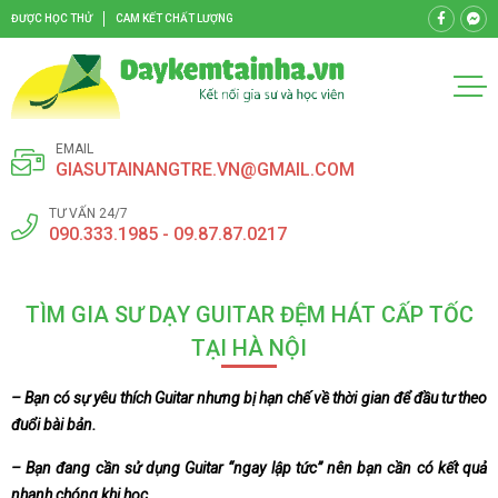
ĐƯỢC HỌC THỬ
CAM KẾT CHẤT LƯỢNG
EMAIL
GIASUTAINANGTRE.VN@GMAIL.COM
TƯ VẤN 24/7
090.333.1985 - 09.87.87.0217
TÌM GIA SƯ DẠY GUITAR ĐỆM HÁT CẤP TỐC
TẠI HÀ NỘI
– Bạn có sự yêu thích Guitar nhưng bị hạn chế về thời gian để đầu tư theo
đuổi bài bản.
– Bạn đang cần sử dụng Guitar “ngay lập tức” nên bạn cần có kết quả
nhanh chóng khi học.