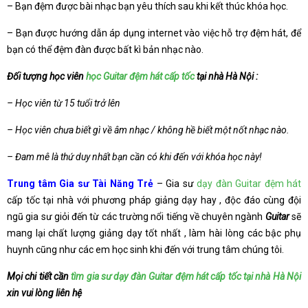
– Bạn đệm được bài nhạc bạn yêu thích sau khi kết thúc khóa học.
– Bạn được hướng dẫn áp dụng internet vào việc hỗ trợ đệm hát, để
bạn có thể đệm đàn được bất kì bản nhạc nào.
Đối tượng học viên
học Guitar đệm hát cấp tốc
tại nhà Hà Nội :
– Học viên từ 15 tuổi trở lên
– Học viên chưa biết gì về âm nhạc / không hề biết một nốt nhạc nào.
– Đam mê là thứ duy nhất bạn cần có khi đến với khóa học này!
Trung tâm Gia sư Tài Năng Trẻ
– Gia sư
dạy đàn Guitar đệm hát
cấp tốc tại nhà với phương pháp giảng dạy hay , độc đáo cùng đội
ngũ gia sư giỏi đến từ các trường nổi tiếng về chuyên ngành
Guitar
sẽ
mang lại chất lượng giảng dạy tốt nhất , làm hài lòng các bậc phụ
huynh cũng như các em học sinh khi đến với trung tâm chúng tôi.
Mọi chi tiết cần
tìm gia sư dạy đàn Guitar đệm hát cấp tốc tại nhà Hà Nội
xin vui lòng liên hệ