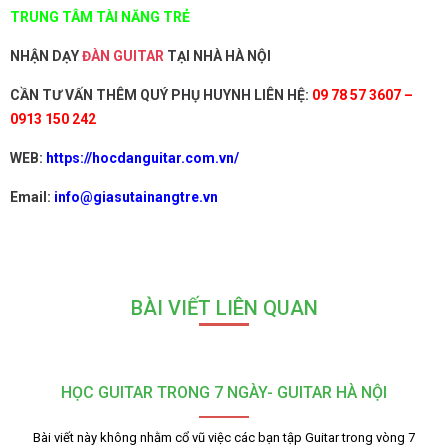
TRUNG TÂM TÀI NĂNG TRẺ
NHẬN DẠY
ĐÀN GUITAR
TẠI NHÀ HÀ NỘI
CẦN TƯ VẤN THÊM QUÝ PHỤ HUYNH LIÊN HỆ:
09 78 57 3607 –
0913 150 242
WEB:
https://hocdanguitar.com.vn/
Email:
info@giasutainangtre.vn
BÀI VIẾT LIÊN QUAN
HỌC GUITAR TRONG 7 NGÀY- GUITAR HÀ NỘI
Bài viết này không nhằm cổ vũ việc các bạn tập Guitar trong vòng 7