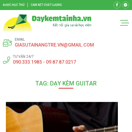
ĐƯỢC HỌC THỬ
CAM KẾT CHẤT LƯỢNG
EMAIL
GIASUTAINANGTRE.VN@GMAIL.COM
TƯ VẤN 24/7
090.333.1985 - 09.87.87.0217
TAG: DẠY KÈM GUITAR