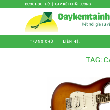
ĐƯỢC HỌC THỬ
CAM KẾT CHẤT LƯỢNG
TRANG CHỦ
LIÊN HỆ:
TAG: C