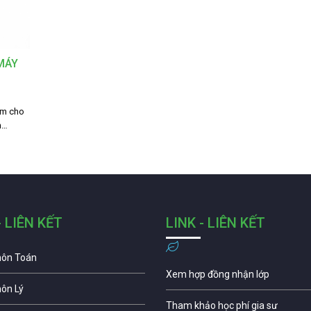
 MÁY
ắm cho
n…
- LIÊN KẾT
LINK - LIÊN KẾT
môn Toán
Xem hợp đồng nhận lớp
môn Lý
Tham khảo học phí gia sư