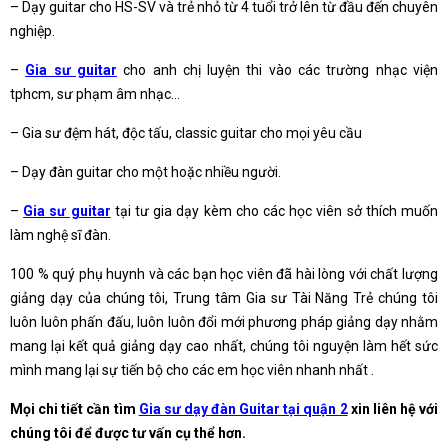
– Dạy guitar cho HS-SV và trẻ nhỏ từ 4 tuổi trở lên từ đầu đến chuyên
nghiệp.
–
Gia sư guitar
cho anh chị luyện thi vào các trường nhạc viện
tphcm, sư phạm âm nhạc…
– Gia sư đệm hát, độc tấu, classic guitar cho mọi yêu cầu
– Dạy đàn guitar cho một hoặc nhiều người.
–
Gia sư guitar
tại tư gia dạy kèm cho các học viên sở thích muốn
làm nghệ sĩ đàn.
100 % quý phụ huynh và các bạn học viên đã hài lòng với chất lượng
giảng dạy của chúng tôi, Trung tâm Gia sư Tài Năng Trẻ chúng tôi
luôn luôn phấn đấu, luôn luôn đổi mới phương pháp giảng dạy nhằm
mang lại kết quả giảng dạy cao nhất, chúng tôi nguyện làm hết sức
mình mang lại sự tiến bộ cho các em học viên nhanh nhất .
Mọi chi tiết cần tìm
Gia sư dạy đàn Guitar tại quận 2
xin liên hệ với
chúng tôi để được tư vấn cụ thể hơn.