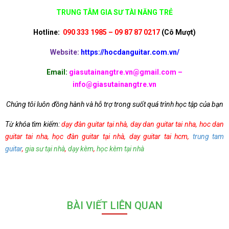
TRUNG TÂM GIA SƯ TÀI NĂNG TRẺ
Hot
line:
090 333 1985 – 09 87 87 0217
(Cô
Mượt)
Website:
https://hocdanguitar.com.vn/
Email:
giasutainangtre.vn@gmail.com –
info@giasutainangtre.vn
Chúng tôi luôn đồng hành và hỗ trợ trong suốt quá trình học tập của bạn
Từ khóa tìm kiếm:
dạy đàn guitar tại nhà
,
day dan guitar tai nha
,
hoc dan
guitar tai nha
,
học đàn guitar tại nhà
,
day guitar tai hcm
,
trung tam
guitar
,
gia sư tại nhà
,
dạy kèm
,
học kèm tại nhà
BÀI VIẾT LIÊN QUAN