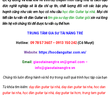
lọc kỹ lưỡng và khắt khe về trình độ chuyên môn cũng như tư cách đạo
đức nghề nghiệp sẽ là địa chỉ uy tín, chất lượng đối với các bậc phụ
huynh cũng như các em học có nhu cầu
học đàn Guitar tại nhà
. Mọi chi
tiết cần tư vấn về đàn Guitar và
tìm gia sư dạy đàn Guitar giỏi
xin vui lòng
liên hệ với chúng tôi để được tư vấn cụ thể hơn
.
TRUNG TÂM GIA SƯ TÀI NĂNG TRẺ
Hotline:
09 78 57 3607 – 0913 150 242
(Cô Mượt)
Website:
https://hocdanguitar.com.vn/
Email:
giasutainangtre.vn@gmail.com –
info@giasutainangtre.vn
Chúng tôi luôn đồng hành và hỗ trợ trong suốt quá trình học tập của bạn
Từ khóa tìm kiếm:
dạy đàn guitar tại nhà
,
day dan guitar tai nha
,
hoc dan
guitar tai nha
,
học đàn guitar tại nhà
,
day guitar tai hcm
,
trung tam guitar