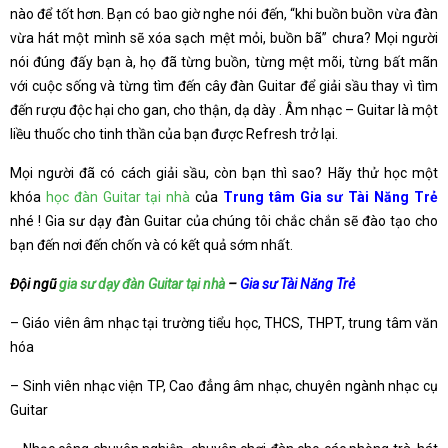
nào để tốt hơn. Bạn có bao giờ nghe nói đến, “khi buồn buồn vừa đàn
vừa hát một mình sẽ xóa sạch mệt mỏi, buồn bã” chưa? Mọi người
nói đúng đấy bạn à, họ đã từng buồn, từng mệt mõi, từng bất mãn
với cuộc sống và từng tìm đến cây đàn Guitar để giải sầu thay vì tìm
đến rượu độc hại cho gan, cho thận, dạ dày . Âm nhạc – Guitar là một
liều thuốc cho tinh thần của bạn được Refresh trở lại.
Mọi người đã có cách giải sầu, còn bạn thì sao? Hãy thử học một
khóa
học đàn Guitar tại nhà
của
Trung tâm Gia sư Tài Năng Trẻ
nhé ! Gia sư dạy đàn Guitar của chúng tôi chắc chắn sẽ đào tạo cho
bạn đến nơi đến chốn và có kết quả sớm nhất.
Đội ngũ
gia sư dạy đàn Guitar tại nhà
–
Gia sư Tài Năng Trẻ
– Giáo viên âm nhạc tại trường tiểu học, THCS, THPT, trung tâm văn
hóa
– Sinh viên nhạc viện TP, Cao đẳng âm nhạc, chuyên ngành nhạc cụ
Guitar