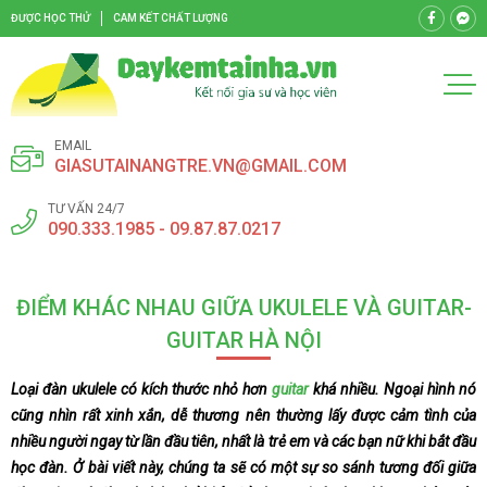
ĐƯỢC HỌC THỬ
CAM KẾT CHẤT LƯỢNG
EMAIL
GIASUTAINANGTRE.VN@GMAIL.COM
TƯ VẤN 24/7
090.333.1985 - 09.87.87.0217
ĐIỂM KHÁC NHAU GIỮA UKULELE VÀ GUITAR-
GUITAR HÀ NỘI
Loại đàn ukulele có kích thước nhỏ hơn
guitar
khá nhiều. Ngoại hình nó
cũng nhìn rất xinh xắn, dễ thương nên thường lấy được cảm tình của
nhiều người ngay từ lần đầu tiên, nhất là trẻ em và các bạn nữ khi bắt đầu
học đàn. Ở bài viết này, chúng ta sẽ có một sự so sánh tương đối giữa