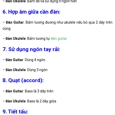
–
Đàn Ukulele
: Bấm dễ và sử dụng ít ngón hơn.
6. Hợp âm giữa cần đàn:
–
Đàn Guitar
: Bấm tương đương như ukulele nếu bỏ qua 2 dây trên
cùng
–
Đàn Ukulele
: Bấm tương tự
đàn guitar
7. Sử dụng ngón tay rải:
–
Đàn Guitar
: Dùng 4 ngón
–
Đàn Ukulele
: Dùng 3 ngón
8. Quạt (accord):
–
Đàn Guitar
: Bass là 3 dây trên
–
Đàn Ukulele
: Bass là 2 dây giữa
9. Tiết tấu: