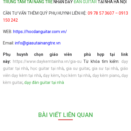
TRUNG TÂM TÀI NĂNG TRẺ
NHẬN DẠY
ĐÀN GUITAR
TẠI NHÀ HÀ NỘI
CẦN TƯ VẤN THÊM QUÝ PHỤ HUYNH LIÊN HỆ:
09 78 57 3607 – 0913
150 242
WEB:
https://hocdanguitar.com.vn/
Email:
info@giasutainangtre.vn
Phụ huynh chọn giáo viên phù hợp tại link
này:
https://www.daykemtainha.vn/gia-su
Từ khóa tìm kiếm:
dạy
guitar tại nhà
,
học guitar tại nhà
,
gia sư guitar
,
gia sư tại nhà
,
giáo
viên dạy kèm tại nhà
,
dạy kèm
,
học kèm tại nhà
,
dạy kèm piano
,
dạy
kèm guitar
,
dạy đàn guitar tại nhà
BÀI VIẾT LIÊN QUAN