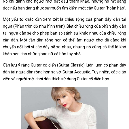
Nó chỉ dành cho người mới bắt đầu tham khảo, nhưng nó rất đáng
đọc nếu bạn đang thực sự muốn tìm kiếm một cây Guitar “hoàn hảo”.
Một yếu tố khác cần xem xét là chiều rộng của phần dây đàn tại
ngựa (Phần tròn đỏ như hình trên). Biết chiều rộng của phần dây đàn
tại ngựa đàn sẽ cho phép bạn so sánh sự khác nhau của chiều rộng
cần đàn. Một cần đàn rộng hơn có thể làm người chơi dễ dàng khi
chuyển nốt bởi vì các dây sẽ xa nhau, nhưng nó cũng có thể là khó
khăn hơn cho những bạn nữ có bàn tay nhỏ.
Cần lưu ý rằng Guitar cổ điển (Guitar Classic) luôn luôn có phần dây
đàn tại ngựa đàn rộng hơn so với Guitar Acoustic. Tuy nhiên, các giáo
viên và người mới chơi đàn thích sử dụng Guitar cổ điển hơn.