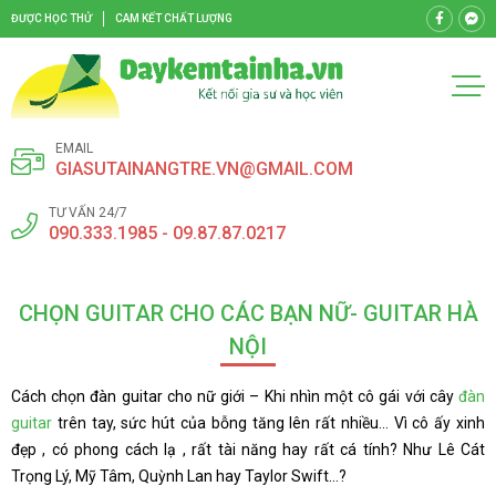
ĐƯỢC HỌC THỬ
CAM KẾT CHẤT LƯỢNG
EMAIL
GIASUTAINANGTRE.VN@GMAIL.COM
TƯ VẤN 24/7
090.333.1985 - 09.87.87.0217
CHỌN GUITAR CHO CÁC BẠN NỮ- GUITAR HÀ
NỘI
Cách chọn đàn guitar cho nữ giới – Khi nhìn một cô gái với cây
đàn
guitar
trên tay, sức hút của bỗng tăng lên rất nhiều… Vì cô ấy xinh
đẹp , có phong cách lạ , rất tài năng hay rất cá tính? Như Lê Cát
Trọng Lý, Mỹ Tâm, Quỳnh Lan hay Taylor Swift…?