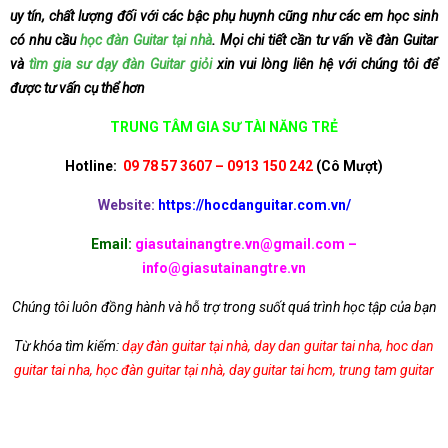
uy tín, chất lượng đối với các bậc phụ huynh cũng như các em học sinh
có nhu cầu
học đàn Guitar tại nhà
. Mọi chi tiết cần tư vấn về đàn Guitar
và
tìm gia sư dạy đàn Guitar giỏi
xin vui lòng liên hệ với chúng tôi để
được tư vấn cụ thể hơn
TRUNG TÂM GIA SƯ TÀI NĂNG TRẺ
Hotline:
09 78 57 3607 – 0913 150 242
(Cô Mượt)
Website:
https://hocdanguitar.com.vn/
Email:
giasutainangtre.vn@gmail.com –
info@giasutainangtre.vn
Chúng tôi luôn đồng hành và hỗ trợ trong suốt quá trình học tập của bạn
Từ khóa tìm kiếm:
dạy đàn guitar tại nhà
,
day dan guitar tai nha
,
hoc dan
guitar tai nha
,
học đàn guitar tại nhà
,
day guitar tai hcm
,
trung tam guitar