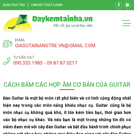
ĐƯỢC HỌC THỬ
CAM KẾT CHẤT LƯỢNG
EMAIL
GIASUTAINANGTRE.VN@GMAIL.COM
TƯ VẤN 24/7
090.333.1985 - 09.87.87.0217
CÁCH BẤM CÁC HỢP ÂM CƠ BẢN CỦA GUITAR
Đàn Guitar là một bộ môn rất phổ biến và có tính cộng động nhất
hiện nay trong các môn năng khiếu nhạc cụ. Guitar cũng là bộ
môn nhạc cụ không quá khó, ít tốn kém tiền bạc, thời gian hơn
các bộ nhạc cụ khác. Và nếu bạn là một trong những tín đồ có
niềm đam mê với cây đàn Guitar và bắt đầu hành trình chinh phục