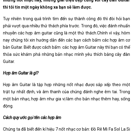
những nốt nhạc hay, những giai điệu đẹp cùng với cây đàn Guitar
thì tôi tin một ngày không xa bạn sẽ làm được.
Tuy nhiên trong quá trình tìm đến sự thành công đó thì đòi hỏi bạn
phải vượt qua nhiều thử thách phía trước. Trong đó, việc đánh nhuẩn
nhuyễn các hợp âm guitar cũng là một thử thách.Chính vì vậy, hôm
nay chúng tôi xin hướng dẫn đến các bạn cách bấm các hợp âm cơ
bản Guitar. Biết được cách bấm các hợp âm Guitar này thì bạn có thể
thỏa sức khám phá những bản nhạc mình yêu thích bằng cây đàn
Guitar.
Hợp âm Guitar là gì?
Hợp âm Guitar là tập hợp những nốt nhạc được sắp xếp theo một
trật tự nhất định, và âm thanh của chúng đánh nghe êm tai. Trong
một bản nhạc, hợp âm như gia vị làm cho bản nhạc thêm hay, sống
động.
Cách quy ước gọi tên các hợp âm
Chúng ta đã biết đến kí hiệu 7 nốt nhạc cơ bản: Đồ Rê Mi Fa Sol La Si